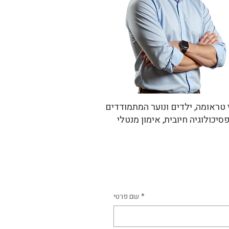
טראומה, ילדים ונוער המתמודדים
דות וכעסים, ומבוגרים החווים תקיעות, בלבול ואובדן כיוון. הכשרתו משלבת ידע מעמיק ב־NLP, פסיכולוגיה חיובית, אימון מנטלי
*
שם פרטי