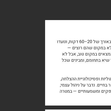
ההדרכות החינמיות מתקיימות אחת לשבוע–שבועיים בזום, באורך של 20–60 דקות, ונועדו
א במקום שהם רוצים —
נמצאים במקום טוב, אבל לא
שיא בתחומם, ומבינים שכל
יות ופסיכולוגיית ההצלחה,
יים. נדבר על ניהול עצמי,
מספקים ומשמעותיים — במטרה