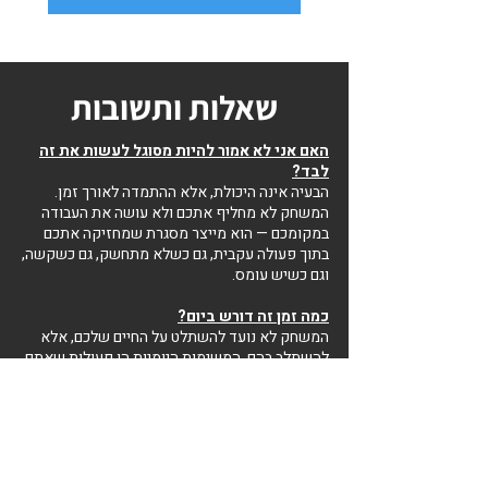
שאלות ותשובות
האם אני לא אמור להיות מסוגל לעשות את זה
לבד?
הבעיה אינה היכולת, אלא ההתמדה לאורך זמן.
המשחק לא מחליף אתכם ולא עושה את העבודה
במקומכם — הוא מייצר מסגרת שמחזיקה אתכם
בתוך פעולה עקבית, גם כשלא מתחשק, גם כשקשה,
וגם כשיש עומס.
כמה זמן זה דורש ביום?
המשחק לא נועד להשתלט על החיים שלכם, אלא
להשתלב בהם. המשימות היומיות הן פעולות שאתם
ממילא צריכים לבצע כדי לקדם את חזון החיים
שלכם — רק שעכשיו הן מתקיימות בתוך מסגרת של
משחק קבוצתי שמבטיחה שבאמת תעשו אותן.
במקום לבזבז זמן על התלבטויות, דחיינות ומאבק
פנימי, המשחק מקטין את כל זה ומפנה לכם זמן
לחיות באמת. בפועל, רוב המשתתפים מגלים שהם