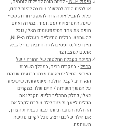
טיפול NLP
- להיות הורה לחיילים לוחמים,
או להיות הורה למלש"ב שרוצה להיות לוחם,
עלול להוביל את ההורה להתקפי חרדה, קשיי
שינה, התפרצויות זעם, ועוד.. במידה ואתם
חווים את אחד הסימפטומים האלו, נוכל
להשתמש בכלים טיפוליים מעולם ה-NLP,
מיינדפולנס ופסיכולוגיה חיובית כדי להביא
אתכם למצב רצוי.
תמיכה בקבלת החלטות של ההורה / של
החייל
- במקרים רבים, במהלך השירות
הצבאי, החייל ימצא את עצמו ברגעים שבהם
הוא חייב לקבל החלטה משמעותית שישפיע
על המשך השירות / חיים שלו. במקרים
כאלו, כחלק מתהליך הליווי, תקבלו את
הכלים לייעץ ולעזור לילד שלכם לקבל את
ההחלטה הטובה ביותר עבורו. במידת הצורך,
אם הילד שלכם ירצה, נוכל לקיים פגישה
משותפת.