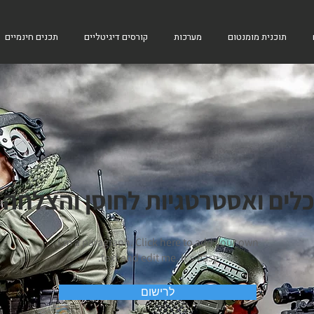
תוכנית מומנטום
מערכות
קורסים דיגיטליים
תכנים חינמיים
כלים ואסטרטגיות לחוסן והצלחה
I'm a paragraph. Click here to add your own
text and edit me. It's easy.
לרישום