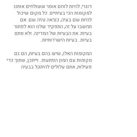
דוגרי, להיות לוחם אומר ששולחים אותנו
למקומות הכי בעיתיים. כל מקום שיכול
להיות שם בעיה, כנראה נהיה שם. אם
תחשבו על זה, התפקיד שלנו הוא לפתור
בעיות. את הבעיות של המדינה. ולא סתם
בעיות.. בעיות הישרדותיות..
המקומות האלו, שיש בהם בעיות, הם גם
מקומות עם המון הפתעות.. וייתכן, שתוך כדי
פעילות, אתם עלולים להיתקל בבעיה
שמובילה לכישלון באותו רגע. אבל מה אז?
איך בתור לוחמים אתם אמורים להתנהל? איך
אתם מתייחסים לכישלון? מה זה כישלון?
ואיך בגיבושים אתם מראים ליחידה שיש
לכם את התכונה החשובה הזאת? כל זה
בשיעור הבא:
תקנון האתר