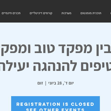
תוכנית מומנטום
מערכות
קורסים דיגיטליים
תכנים חינמיים
ין מפקד טוב ומפקד 
יפים להנהגה יעילה
יום ד׳, 28 ביוני
  |  
זום
Registration is closed
See other events