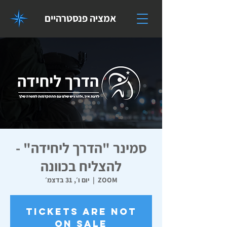
אמציה פנסטרהיים
סמינר "הדרך ליחידה" -
להצליח בכוונה
ZOOM
  |  
יום ו׳, 31 בדצמ׳
Tickets are not
on sale