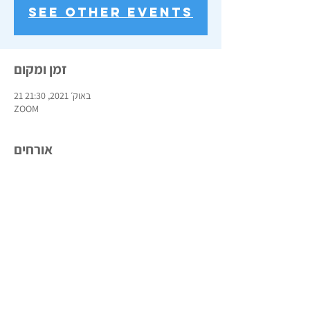
See other events
זמן ומקום
21 באוק׳ 2021, 21:30
ZOOM
אורחים
+ 16 other guests
שתפו את האירוע