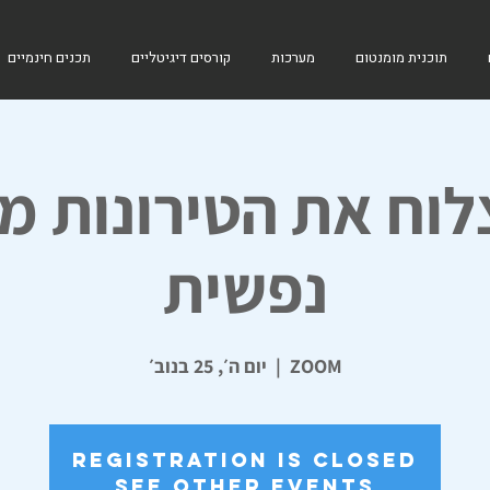
תוכנית מומנטום
מערכות
קורסים דיגיטליים
תכנים חינמיים
לוח את הטירונות מ
נפשית
ZOOM
  |  
יום ה׳, 25 בנוב׳
Registration is Closed
See other events