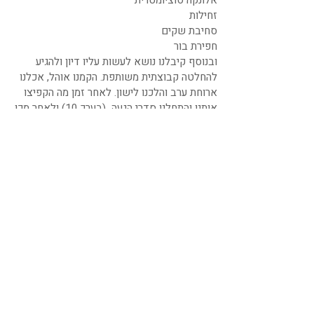
אלונקה סוציומטרית
זחילות
סחיבת שקים
חפירת בור
ובנוסף קיבלנו נושא לעשות עליו דיון ולהגיע
להחלטה קבוצתית משותפת. הקמנו אוהל, אכלנו
ארוחת ערב והלכנו לישון. לאחר זמן מה הקפיצו
אותנו והתחלנו סדרי הגעה (בערך 10) ולאחר מכן
חזרנו לישון.
היום הרביעי:
זהו היום האחרון של האקטים הפיזיים. התחלנו
כרגיל עם פירוק האוהלים וחלווה והמשכנו באקטים
של:
זחילות
סחיבת שקים
הקפות
חפירת בורות
יצאנו למסע עם הקבוצה החדשה ולאחר מכן
ארוחת בוקר. למדנו לפרק קלצ'ניקוב, עשינו תרגיל