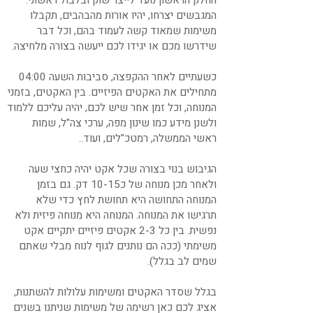
החלק הראשון נועד לייצר שוק ובלבול ראשוני.
המגבשים יצרחו, יהיו אורות מהבהבים, תקבלו
משימות שמאוד קשה לעמוד בהם, וכל דבר
שידרשו מכם או יגידו לכם ייעשה בצורה מלחיצה.
כשעתיים לאחר ההקפצה, סביבות השעה 04:00
מתחילים את האקטים הפיזיים. בין האקטים, בזמני
המנוחה, וכל זמן אחר שיש לכם, יהיה עליכם ללמוד
ולשנן מידע כמו שינון מפה, ערכי צה"ל, שמות
ראשי הממשלה, רמטכ"לים, ועוד..
הגיבוש בנוי בצורה שכל אקט יהיה כחצי שעה
ולאחר מכן מנוחה של כ10-15 דק. גם בזמן
המנוחה התחושה היא תחושת לחץ כדי שלא
תרגישו את המנוחה. המנוחה היא מנוחה פיזית ולא
נפשית. בין כל 2-3 אקטים פיזיים יתקיים אקט
משימתי (ככה הם נותנים לגוף לנוח מבלי שאתם
שמים לב בגלל).
בגלל שסדר האקטים ומשימות עלולות להשתנות,
אציג לכם כאן רשימה של משימות שניתנו בשנים