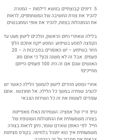
5. דיונים קבוצתיים בנושא דילמות – המטרה:
להכיר את צורת החשיבה של המשתתפים, לראות
את ההתנהלות בצוות, להכיר את אופי המתגבשים.
בלילה שאחרי היום הראשון, הולכים לישון מעט עד
הקפצה למסע בשיפוע. המסע ייקח אתכם הלוך
חזור בשיפוע – יש האומרים בסביבות ה – 20
פעמים. אבל זה לא משנה נכון? כי אתם סוג
האנשים שגם אם זה היה 100 פעמים הייתם
מחייכים!
אחרי המסע חוזרים לישון להמשך הלילה כאשר יש
להציב שמירה במשך כל הלילה. אל תתרגשו.. אתם
עומדים לעשות את זה כל השירות הצבאי.
טיפ זריז של אמציה: השמירות האלו מאפיינות
בצורה משמעותית את ההתנהלות השוטפת של
חייל. לפי האופן שאדם שומר, ניתן לראות בצורה
משמעותית איך הוא יתנהל בלחימה. בקורס מציונות
צבאית אני מסביר על זה בהרחבה.