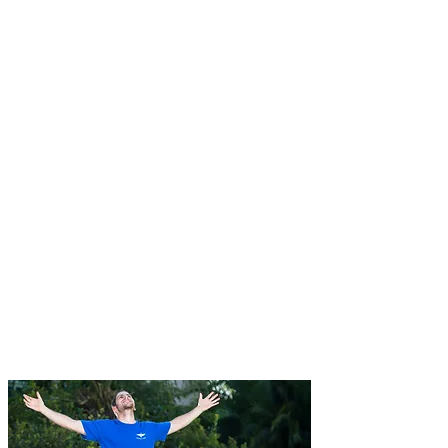
בכדי לשפר את התכנים שמעביר, אמציה בחר
להתמחות בהתפתחות אישית באמצעות שיטת
NLP. NLP הינו שיטת אימון החוקרת הצלחות
ומייצרת מודלים שבעזרתם ניתן לעזור לאנשים
להשיג את התוצאות שהם רוצים. (הגשמת
מטרות, התמודדות עם חרדות וטראומות,
שיפור ביטחון עצמי, ערך עצמי שחרור רגשות
שליליים, העצמה, ועוד...). כיום לאמציה יש
קליניקה ברעננה ועוזר לאנשים שעברו אירועים
טראומתיים להשתחרר ולממש את הפוטנציאל
שלהם.
מהתקשורת