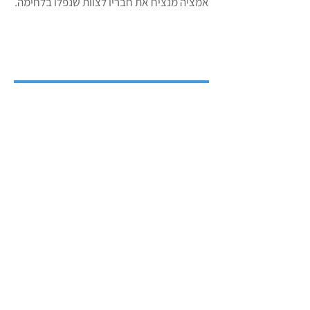
אמציה מנציח את חבריו לצוות שנפלו בלחימה.
אז תכלס, מה המשתתפים ילמדו?
ישמעו את הסיפור האישי של אמציה ממבצע צוק
איתן
ישמעו הקלטות מהלחימה במבצע צוק איתן
ישתתפו בדיוני מקת"גים פיקודיים - מה אתם
הייתם עושים
ילמדו איך להקטין אטימות מחשבתית בקרב
חיילים
ילמדו כלים ואסטרטגיות פסיכולוגיות להשפעה
ילמדו על ההשפעה הפיזיולוגית של האימונים
על הלחימה
ילמדו אודות ההבדל בין מלחמה והתקלה
ילמדו איך ליצור תחושת משמעות לשירות של
החיילים שלהם