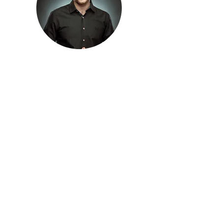
אמציה פנסטרהיים הינו מאמן מנטלי ו-NLP
אשר עובד עם מלש"בים, חיילים ומפקדים
במטרה להגדיל את פוטנציאל ההצלחה שלהם.
בנוסף, אמציה הינו המנהל והמדריך האשי של
בית הספר לקרב מגע והגנה עצמית ברעננה
(בעל חגורה שחורה דאן 3), מדריך הכנה
לצה"ל, ומרצה למצוינות, עבודת צוות,
ומנהיגות.
ביולי 2014, במהלך פעילות מבצעית במבצע
צוק איתן, אמציה נפצע יחד עם עוד 18 לוחמי
צנחנים ממטען רב עוצמה. באותו אירוע, נהרגו
ארבעה מחבריו לצוות של אמציה, סמ"ר שחר
שלו ז"ל, סמ"ר שחר דאובר ז"ל, סמ"ר לי מט
ז"ל, וסגן פז אליהו ז"ל.