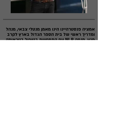
אמציה פנסטרהיינו הינו מאמן מנטלי צבאי, מנהל
ומדריך ראשי של בית הספר הגדול בארץ לקרב
מגע, מנחה NLP עם התמחויות בטיפול בטראומה
ואימון למנהיגות, מרצה צבאי בנושא הכנה
מנטלית ללחימה ומנהיגות יישומית באישור בית
הספר למנהיגות צבאית של חיל החינוך, משרת
פעיל במילואים בתור מנטור לפצועי צה"ל תחת
ענף הנפגעים, בוגר פלחה"ן צנחנים, ונכה צה"ל
אשר נפצע במהלך מבצע צוק איתן באירוע
שאיבד את ארבעת חבריו לחולייה.
אמציה הינו המייסד של תוכנית "הדרך ליחידה" -
תוכנית להכשרה מנטלית שעוזרת למלש"בים
וחיילים להגיע, להצטיין, ולהוביל ביחידות
המובחרות ותפקידי פיקוד.
דרך הניסיון הרב שאמציה צובר מהעבודה שלו
עם חיילים, לוחמים, מפקדים, יחידות, וקורסי פיקוד
בצה"ל, הוא שואף לעזור לכם לממש את עצמכם
כדי שתוכלו להגיע, להצטיין, ולהוביל, ביחידות
המובחרות ופיקוד.