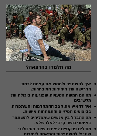
מה תלמדו בהרצאה?
איך להשתפר ולממש את עצמם לרמת
הדרישה של היחידות המובחרות.
מה הם חמשת הטעויות שפוגעות ביכולת של
מלש"בים
איך להאיץ את קצב ההתקדמות והשתפרות
בביצועים הפיזיים והתפתחות אישית.
מה ההבדל בין אנשים שמצליחים להשתפר
באימוני כושר קרבי לאלו שלא.
מודלים פרקטיים ליצירת שינוי פסיכולוגי
שיוביל להשתפרות והתאמה ליחידות