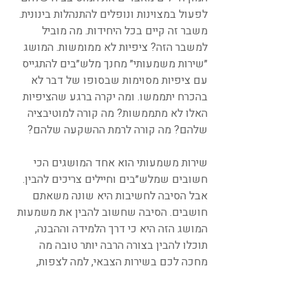
לפעול במצוינות ונופלים להתנהלות בינונית.
משבר זה קיים בכל היחידות. מה מוביל
למשבר הזה? ציפיות לא ממומשות. המושג
״שירות משמעותי״ מחנך מלש״בים להתגייס
עם ציפיות מסוימות שבסופו של דבר לא
בהכרח יתממשו. ומה יקרה ברגע שהציפיות
האלו לא מתממשות? מה קורה למוטיבציה
שלהם? מה קורה לרמת ההשקעה שלהם?
שירות משמעותי הוא אחד המושגים הכי
חשובים שמלש״בים וחיילים צריכים להבין.
אבל הסיבה לחשיבות היא שונה משאתם
חושבים. הסיבה שחשוב להבין את משמעות
המושג הזה היא כי דרך הלמידה וההבנה,
תוכלו להבין בצורה הרבה יותר טובה מה
מחכה לכם בשירות הצבאי, למה לצפות,
ולתכנן איך נכון להתנהל בכל סיטואציה. דרך
חקירת המושג ״שירות משמעותי״, תבינו איך