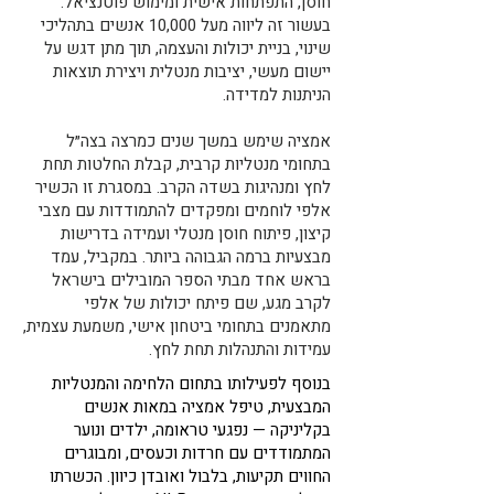
חוסן, התפתחות אישית ומימוש פוטנציאל.
בעשור זה ליווה מעל 10,000 אנשים בתהליכי
שינוי, בניית יכולות והעצמה, תוך מתן דגש על
יישום מעשי, יציבות מנטלית ויצירת תוצאות
הניתנות למדידה.
אמציה שימש במשך שנים כמרצה בצה״ל
בתחומי מנטליות קרבית, קבלת החלטות תחת
לחץ ומנהיגות בשדה הקרב. במסגרת זו הכשיר
אלפי לוחמים ומפקדים להתמודדות עם מצבי
קיצון, פיתוח חוסן מנטלי ועמידה בדרישות
מבצעיות ברמה הגבוהה ביותר. במקביל, עמד
בראש אחד מבתי הספר המובילים בישראל
לקרב מגע, שם פיתח יכולות של אלפי
מתאמנים בתחומי ביטחון אישי, משמעת עצמית,
עמידות והתנהלות תחת לחץ.
​בנוסף לפעילותו בתחום הלחימה והמנטליות
המבצעית, טיפל אמציה במאות אנשים
בקליניקה — נפגעי טראומה, ילדים ונוער
המתמודדים עם חרדות וכעסים, ומבוגרים
החווים תקיעות, בלבול ואובדן כיוון. הכשרתו