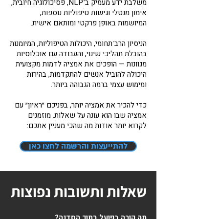
משלבת ידע מעמיק ב־NLP, פסיכולוגיה חיובית,
אימון מנטלי וגישות טיפוליות נוספות,
המיושמות באופן פרקטי ומותאם אישית.
הניסיון הרב־תחומי, היכולות הטיפוליות, המיומנות
בהובלת תהליכי שינוי, והעבודה עם אוכלוסיות
מגוונות — הופכים את אמציה לדמות מקצועית
היכולה להוביל אנשים להתקדמות, בהירות
ומימוש עצמי ברמה הגבוהה ביותר.
כדי להכיר את אמציה יותר, בפניכם ״ראיון״ עם
אמציה שבו הוא עונה על שאלות. מוזמנים
לקרוא יותר אודות מה שהכי מעניין אתכם:
להתייעצות והרשמה לחצו כאן
שאלות ותשובות נפוצות
מה קורה בפועל בתוך הסדנה?