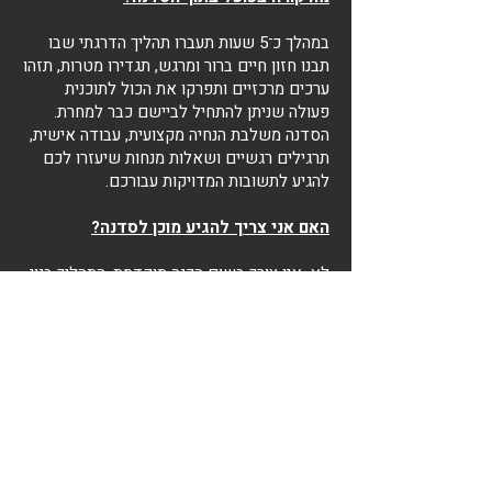
במהלך כ־5 שעות תעברו תהליך הדרגתי שבו
תבנו חזון חיים ברור ומרגש, תגדירו מטרות, תזהו
ערכים מרכזיים ותפרקו את הכול לתוכנית
פעולה שניתן להתחיל לביישם כבר למחרת.
הסדנה משלבת הנחיה מקצועית, עבודה אישית,
תרגילים רגשיים ושאלות מנחות שיעזרו לכם
להגיע לתשובות המדויקות עבורכם.
האם אני צריך להגיע מוכן לסדנה?
לא. אין צורך בשום הכנה מוקדמת. התהליך בנוי
במיוחד עבור אנשים שמרגישים מבולבלים או
לא בטוחים מה הם רוצים מהחיים. אני אוביל
אתכם צעד אחר צעד, ואתם רק צריכים להגיע
פתוחים ללמידה.
אני לא יודע לדמיין את העתיד שלי. הסדנה
עדיין מתאימה לי?
בהחלט. זו בדיוק הסיבה שהסדנה קיימת.
במהלך המפגש נעבוד עם תרגילים שמאפשרים