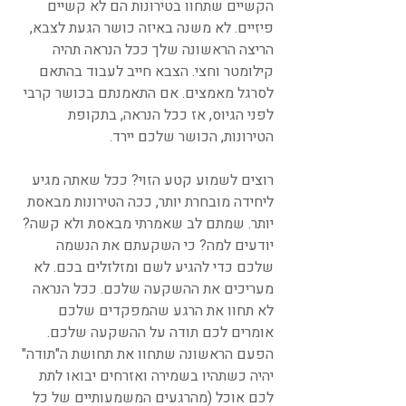
הקשיים שתחוו בטירונות הם לא קשיים 
פיזיים. לא משנה באיזה כושר הגעת לצבא, 
הריצה הראשונה שלך ככל הנראה תהיה 
קילומטר וחצי. הצבא חייב לעבוד בהתאם 
לסרגל מאמצים. אם התאמנתם בכושר קרבי 
לפני הגיוס, אז ככל הנראה, בתקופת 
הטירונות, הכושר שלכם יירד.
רוצים לשמוע קטע הזוי? ככל שאתה מגיע 
ליחידה מובחרת יותר, ככה הטירונות מבאסת 
יותר. שמתם לב שאמרתי מבאסת ולא קשה? 
יודעים למה? כי השקעתם את הנשמה 
שלכם כדי להגיע לשם ומזלזלים בכם. לא 
מעריכים את ההשקעה שלכם. ככל הנראה 
לא תחוו את הרגע שהמפקדים שלכם 
אומרים לכם תודה על ההשקעה שלכם. 
הפעם הראשונה שתחוו את תחושת ה"תודה" 
יהיה כשתהיו בשמירה ואזרחים יבואו לתת 
לכם אוכל (מהרגעים המשמעותיים של כל 