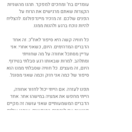
עומדים בח' ומחכים למפקד. תהנו מהשניות 
הקצרות שאתם מרגישים את הרוח על 
הפנים שלכם. זה מזכיר מיינדפולנס. להצליח 
להיות נוכח ברגע ולהנות ממנו.
כל חוויה קשה היא סיפור לאח"כ. זה אחד 
הדברים המדהימים. היום, כשאני אחרי. אני 
עדיין מסתכל אחורה על מה שחוויתי 
ומתלהב. למרות שבאותו רגע סבלתי בטירוף. 
היום, זה מעצים. כל חוויה שסבלתי ממנו הוא 
סיפור של כמה אני חזק וכמה שאני מסוגל.
תפנו לעזרה. אם הייתי יכול לחזור אחורה, 
הייתי מחפש את אמציה במישהו אחר. אחד 
הדברים המשמעותיים שאני עושה זה מקיים 
פגישות עם לוחמים בסופשים. אנחנו עולים 
לזום של 40-60 דק, מעבדים את מה שהיה, 
מתכננים את השבוע הבא, ומתחברים 
לעוצמות שאנחנו צריכים כדי לעבור את 